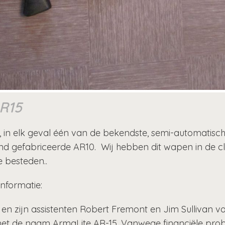
AR15
, in elk geval één van de bekendste, semi-automatisch
and gefabriceerde AR10. Wij hebben dit wapen in de cl
 besteden..
nformatie:
 en zijn assistenten Robert Fremont en Jim Sullivan
met de naam ArmaLite AR-15. Vanwege financiële probl