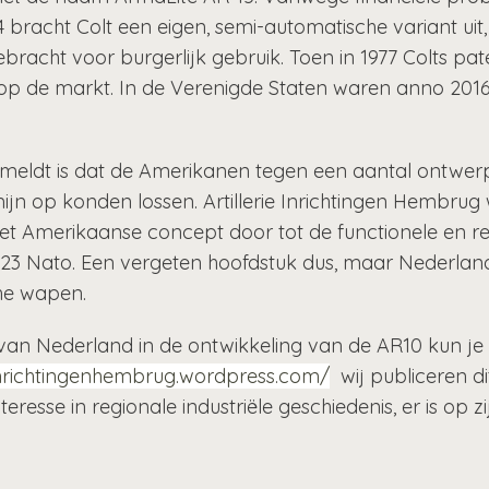
 bracht Colt een eigen, semi-automatische variant uit, 
ebracht voor burgerlijk gebruik. Toen in 1977 Colts p
p de markt. In de Verenigde Staten waren anno 2016
ermeldt is dat de Amerikanen tegen een aantal ontwe
mijn op konden lossen. Artillerie Inrichtingen Hembrug
et Amerikaanse concept door tot de functionele en rev
 .223 Nato. Een vergeten hoofdstuk dus, maar Nederla
che wapen.
l van Nederland in de ontwikkeling van de AR10 kun je
ieinrichtingenhembrug.wordpress.com/
wij publiceren di
resse in regionale industriële geschiedenis, er is op zijn