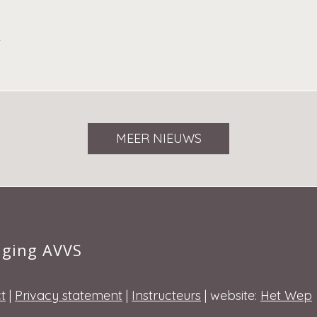
MEER NIEUWS
iging AVVS
t
|
Privacy statement
|
Instructeurs
| website:
Het Wep