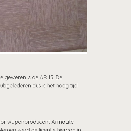
e geweren is de AR 15. De
ubgelederen dus is het hoog tijd
 voor wapenproducent ArmaLite
emen werd de licentie hiervan in